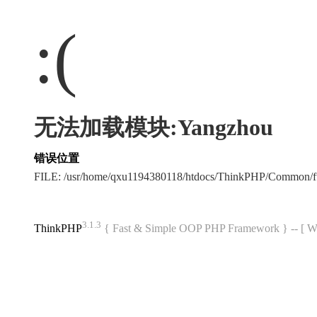
:(
无法加载模块:Yangzhou
错误位置
FILE: /usr/home/qxu1194380118/htdocs/ThinkPHP/Common/
3.1.3
ThinkPHP
{ Fast & Simple OOP PHP Framework } -- 