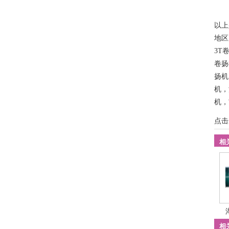
以上
地
3T
卷扬
扬机
机
，
机
，
点击
相
相