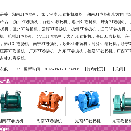
是关于湖南3T卷扬机厂家，湖南3T卷扬机价格，湖南3T卷扬机批发的详
区产品：
浙江3T卷扬机
，
百色3T卷扬机
，
惠州3T卷扬机
，
珠海3T卷扬机
，
卷扬机
，
温州3T卷扬机
，
云浮3T卷扬机
，
扬州3T卷扬机
，
江门3T卷扬机
，
机
，
杭州3T卷扬机
，
湛江3T卷扬机
，
大连3T卷扬机
，
海口3T卷扬机
，
兴
，
丽江3T卷扬机
，
南宁3T卷扬机
，
苏州3T卷扬机
，
河源3T卷扬机
，
济宁
江苏3T卷扬机
，
广东3T卷扬机
，
丹东3T卷扬机
，
福建3T卷扬机
，
广西3T
吉林3T卷扬机
。
次数：
1123
更新时间：2018-08-17 17:34:08 【
打印此页
】 【
关闭
】
关产品
湖南2T卷扬机
湖南3T卷扬机
湖南5T卷扬机
湖南卷扬
关资料