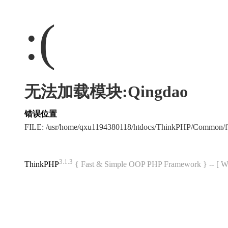
:(
无法加载模块:Qingdao
错误位置
FILE: /usr/home/qxu1194380118/htdocs/ThinkPHP/Common/
3.1.3
ThinkPHP
{ Fast & Simple OOP PHP Framework } -- 