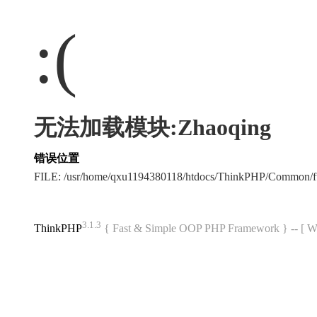
:(
无法加载模块:Zhaoqing
错误位置
FILE: /usr/home/qxu1194380118/htdocs/ThinkPHP/Common/
3.1.3
ThinkPHP
{ Fast & Simple OOP PHP Framework } -- 