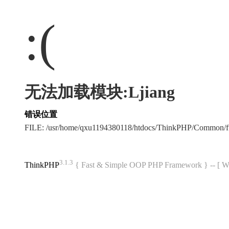
:(
无法加载模块:Ljiang
错误位置
FILE: /usr/home/qxu1194380118/htdocs/ThinkPHP/Common/
3.1.3
ThinkPHP
{ Fast & Simple OOP PHP Framework } -- 